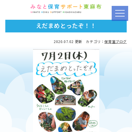
t
o
えだまめとったぞ！！
g
g
2020.07.02 更新 カテゴリ：
保育室ブログ
l
e
n
a
v
i
g
a
t
i
o
n