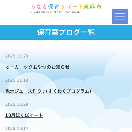
t
o
保育室ブログ一覧
g
g
l
e
2025.11.29
n
オーガニックおやつのお知らせ
a
v
2025.11.19
i
g
色水ジュース作り♪(すくわくプログラム)
a
t
2025.10.29
i
10月ほくぽイート
o
n
2025.10.14