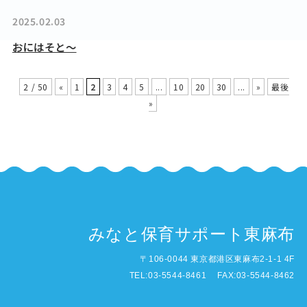
2025.02.03
おにはそと～
2 / 50
«
1
2
3
4
5
...
10
20
30
...
»
最後
»
みなと保育サポート東麻布
〒106-0044 東京都港区東麻布2-1-1 4F
TEL:03-5544-8461 FAX:03-5544-8462